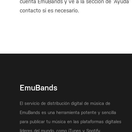
cuenta EmuBands y ve a la sección de ‘Ayuda’ 
contacto si es necesario.
EmuBands
El servicio de distribución digital de música de
EmuBands es una herramienta potente y sencilla
para publicar tu música en las plataformas digitales
líderes del mundo, como iTunes y Spotify.