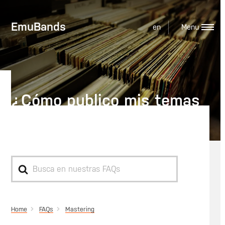
EmuBands
en
¿Cómo publico mis temas
masterizados?
Search
For
Home
Mastering