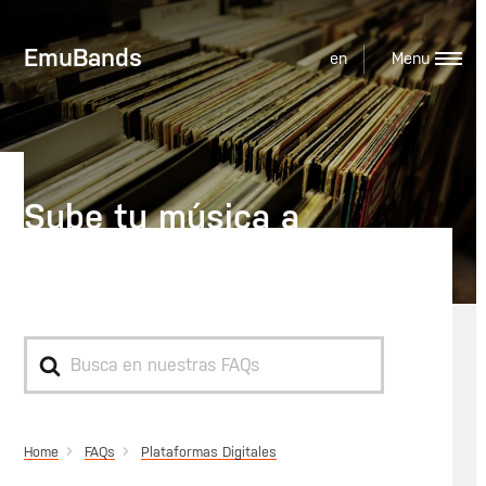
EmuBands
en
Sube tu música a
SoundCloud
Search
For
Home
Plataformas Digitales