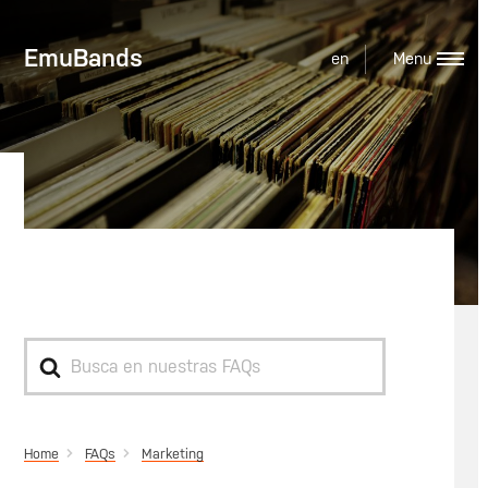
EmuBands
en
YouTube Handle
Search
For
Home
Marketing