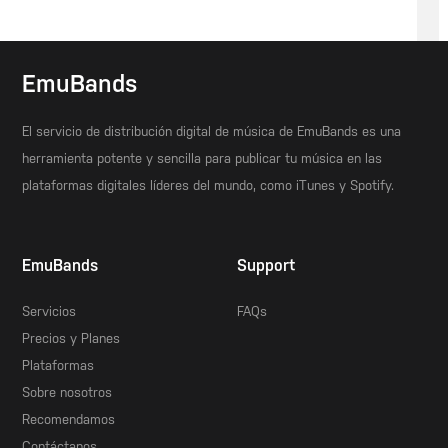
EmuBands
El servicio de distribución digital de música de EmuBands es una
herramienta potente y sencilla para publicar tu música en las
plataformas digitales líderes del mundo, como iTunes y Spotify.
EmuBands
Support
Servicios
FAQs
Precios y Planes
Plataformas
Sobre nosotros
Recomendamos
Contáctanos