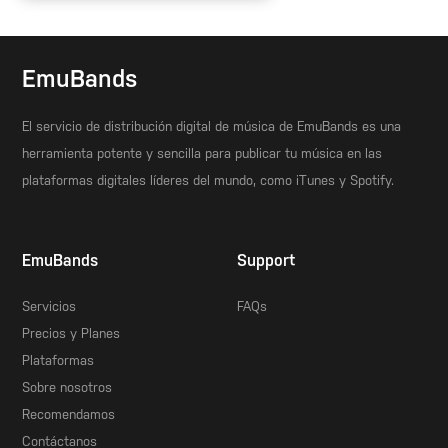
EmuBands
El servicio de distribución digital de música de EmuBands es una
herramienta potente y sencilla para publicar tu música en las
plataformas digitales líderes del mundo, como iTunes y Spotify.
EmuBands
Support
Servicios
FAQs
Precios y Planes
Plataformas
Sobre nosotros
Recomendamos
Contáctanos