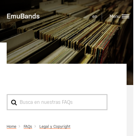
EmuBands
en
Fraude de escuchas
Search
For
Home
Legal y Copyright