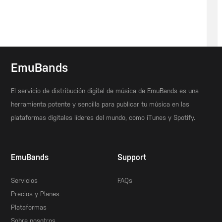
EmuBands
El servicio de distribución digital de música de EmuBands es una
herramienta potente y sencilla para publicar tu música en las
plataformas digitales líderes del mundo, como iTunes y Spotify.
EmuBands
Support
Servicios
FAQs
Precios y Planes
Plataformas
Sobre nosotros