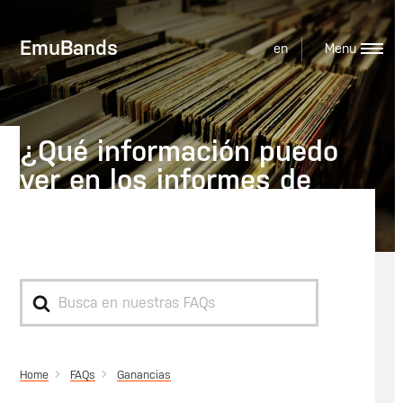
EmuBands
en
¿Qué información puedo
ver en los informes de
regalías?
Search
For
Home
Ganancias