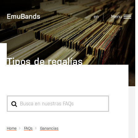
EmuBands
en
Tipos de regalías
explicadas
Search
For
Home
Ganancias